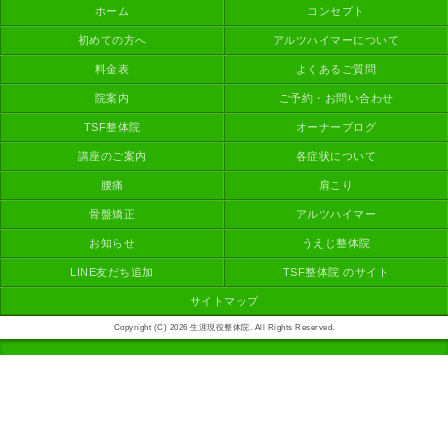
ホーム
コンセプト
初めての方へ
アルツハイマーについて
料金表
よくあるご質問
院案内
ご予約・お問い合わせ
TSF整体院
オーナーブログ
講座のご案内
各症状について
腰痛
肩こり
骨盤矯正
アルツハイマー
お知らせ
うえじ整体院
LINE友だち追加
TSF整体院 のサイト
サイトマップ
Copyright (C) 2026 生涯現役整体院. All Rights Reserved.
モバイル
PC